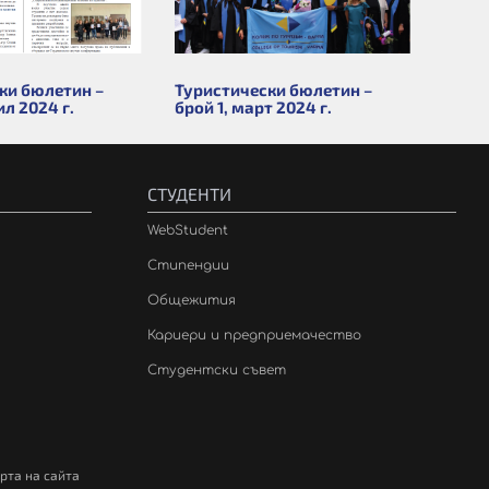
ки бюлетин –
Туристически бюлетин –
ил 2024 г.
брой 1, март 2024 г.
СТУДЕНТИ
WebStudent
Стипендии
Общежития
Кариери и предприемачество
Студентски съвет
рта на сайта