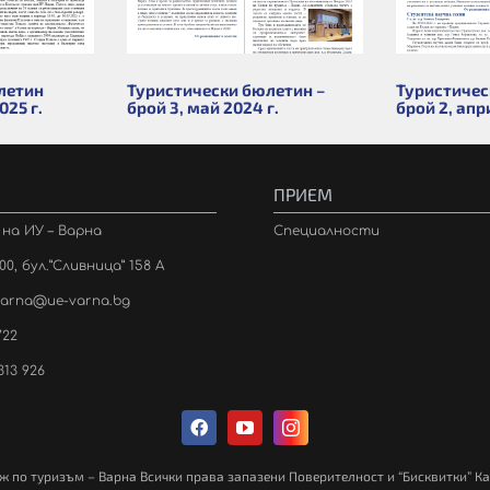
летин
Туристически бюлетин –
Туристичес
25 г.
брой 3, май 2024 г.
брой 2, апр
ПРИЕМ
с на ИУ – Варна
Специалности
0, бул.”Сливница” 158 А
varna@ue-varna.bg
722
313 926
ж по туризъм – Варна Всички права запазени Поверителност и “Бисквитки” Ка