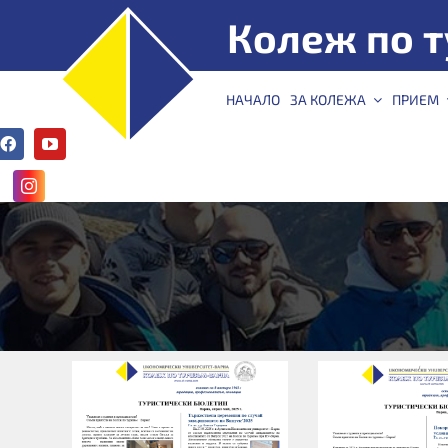
Skip
Колеж по т
to
content
КТ –
НАЧАЛО
ЗА КОЛЕЖА
ПРИЕМ
Варна