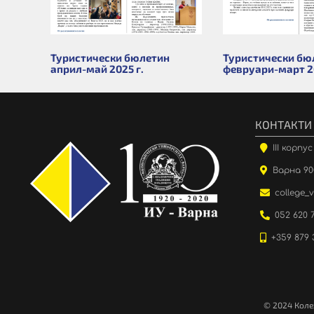
Туристически бюлетин
Туристически бю
април-май 2025 г.
февруари-март 20
КОНТАКТИ
III корпу
Варна 900
college_
052 620 
+359 879 
© 2024 Коле