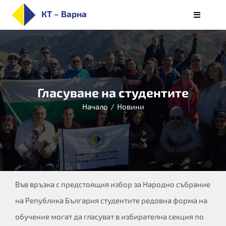
Skip
КТ – Варна
Toggle
to
Navigati
НАЧАЛО
content
ЗА КОЛЕЖА
ПРИЕМ
Гласуване на студентите
СПЕЦИАЛНОСТИ
Начало
/
Новини
СТУДЕНТИ
ОБУЧЕНИЕ
КАРИЕРИ
АЛУМНИ/РЕАЛИЗАЦИЯ
БЮЛЕТИН
Във връзка с предстоящия избор за Народно събрание
на Република България студентите редовна форма на
обучение могат да гласуват в избирателна секция по