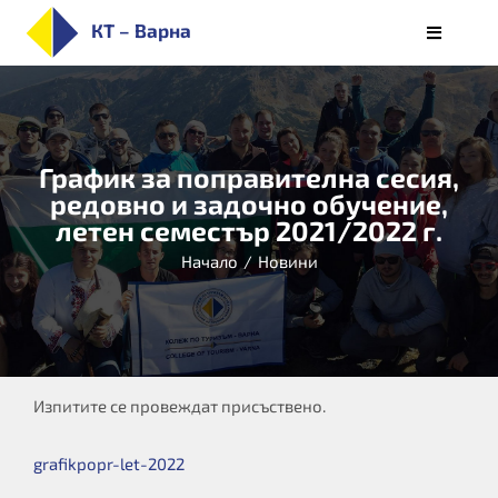
Skip
КТ – Варна
Toggle
to
Navigati
НАЧАЛО
content
ЗА КОЛЕЖА
ПРИЕМ
График за поправителна сесия,
редовно и задочно обучение,
СПЕЦИАЛНОСТИ
летен семестър 2021/2022 г.
СТУДЕНТИ
Начало
/
Новини
ОБУЧЕНИЕ
КАРИЕРИ
АЛУМНИ/РЕАЛИЗАЦИЯ
БЮЛЕТИН
Изпитите се провеждат присъствено.
grafikpopr-let-2022