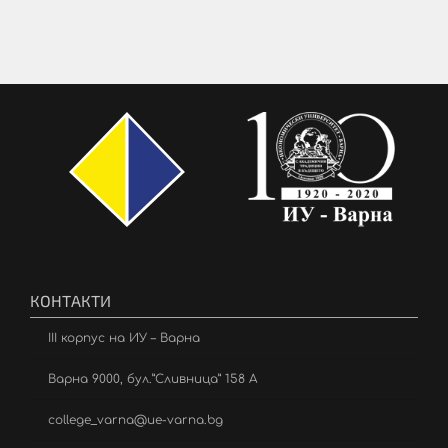
КОНТАКТИ
III корпус на ИУ – Варна
Варна 9000, бул.”Сливница” 158 А
college_varna@ue-varna.bg