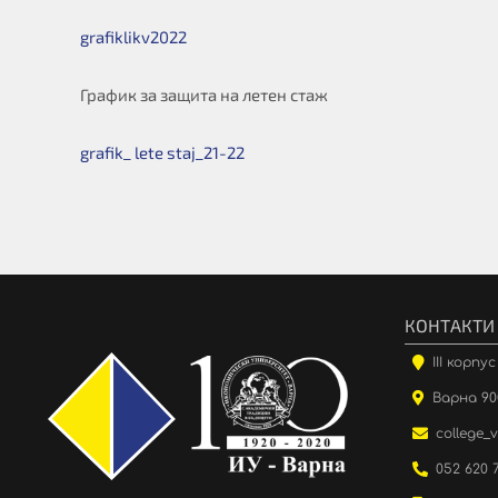
grafiklikv2022
График за защита на летен стаж
grafik_ lete staj_21-22
КОНТАКТИ
III корпу
Варна 900
college_
052 620 