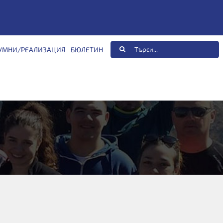
Търсене
УМНИ/РЕАЛИЗАЦИЯ
БЮЛЕТИН
...
ен стаж – редовно и