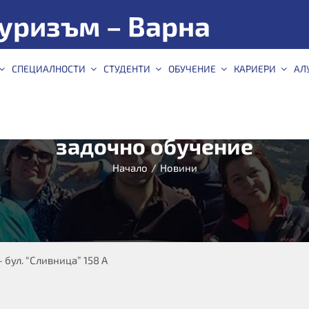
уризъм – Варна
СПЕЦИАЛНОСТИ
СТУДЕНТИ
ОБУЧЕНИЕ
КАРИЕРИ
АЛ
ионна сесия и защита на лет
задочно обучение
Начало
/
Новини
 бул. “Сливница” 158 А