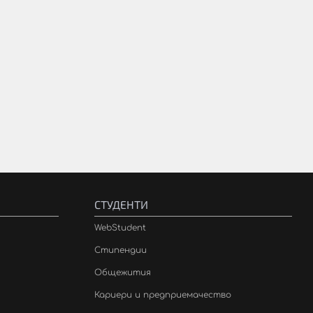
СТУДЕНТИ
WebStudent
Стипендии
Общежития
Кариери и предприемачество