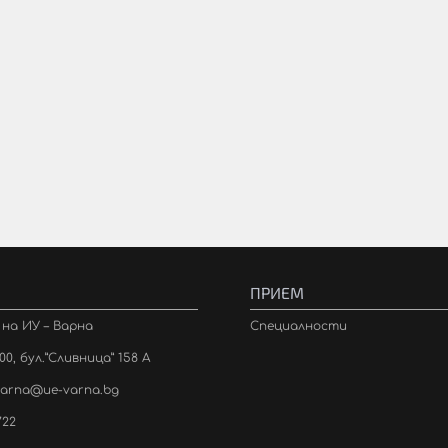
ПРИЕМ
с на ИУ – Варна
Специалности
0, бул.”Сливница” 158 А
varna@ue-varna.bg
722