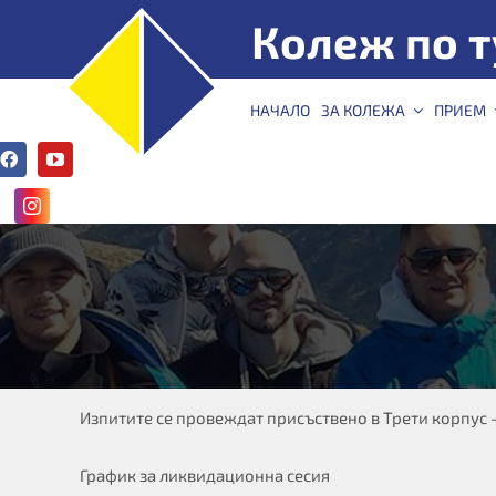
Skip
Колеж по т
to
content
КТ –
НАЧАЛО
ЗА КОЛЕЖА
ПРИЕМ
Варна
График на ликвидац
Изпитите се провеждат присъствено в Трети корпус –
График за ликвидационна сесия