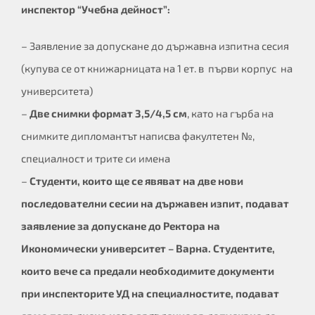
инспектор “Учебна дейност”:
– Заявление за допускане до държавна изпитна сесия
(купува се от книжарницата на 1 ет. в първи корпус на
университета)
–
Две снимки формат 3,5/4,5 см
, като на гърба на
снимките дипломантът написва факултетен №,
специалност и трите си имена
–
Студенти, които ще се явяват на две нови
последователни сесии на държавен изпит, подават
заявление за допускане до Ректора на
Икономически университет – Варна. Студентите,
които вече са предали необходимите документи
при инспекторите УД на специалностите, подават