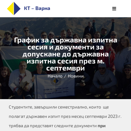
Skip
КТ – Варна
Toggle
to
Navigati
НАЧАЛО
content
ЗА КОЛЕЖА
График за държавна изпитна
ПРИЕМ
сесия и документи за
допускане до държавна
СПЕЦИАЛНОСТИ
изпитна сесия през м.
СТУДЕНТИ
септември
ОБУЧЕНИЕ
Начало
/
Новини
КАРИЕРИ
АЛУМНИ/РЕАЛИЗАЦИЯ
БЮЛЕТИН
Студентите, завършили семестриално, които ще
полагат държавен изпит през месец септември 2023 г.
трябва да представят следните документи
при