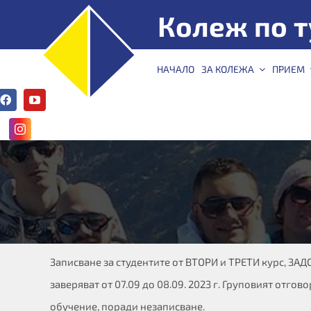
Skip
Колеж по т
to
content
КТ –
НАЧАЛО
ЗА КОЛЕЖА
ПРИЕМ
Варна
ЗАДОЧНО ОБУЧЕНИЕ – З
Записване за студентите от ВТОРИ и ТРЕТИ курс, ЗАД
заверяват от 07.09 до 08.09. 2023 г. Груповият отго
обучениe, поради незаписване.