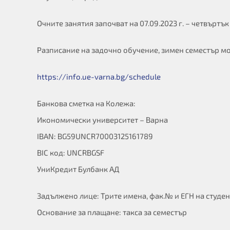
Очните занятия започват на 07.09.2023 г. – четвъртък
Разписание на задочно обучение, зимен семестър мо
https://info.ue-varna.bg/schedule
Банкова сметка на Колежа:
Икономически университет – Варна
IBAN: BG59UNCR70003125161789
BIC код: UNCRBGSF
УниКредит Булбанк АД
Задължено лице: Трите имена, фак.№ и ЕГН на студен
Основание за плащане: такса за семестър