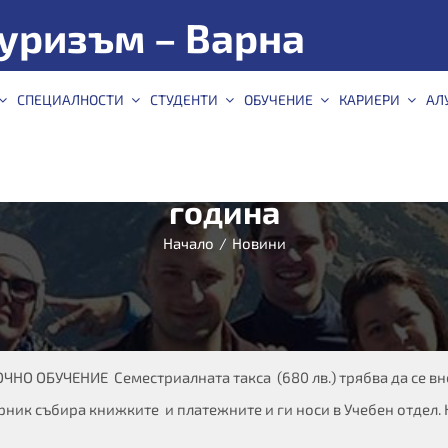
уризъм – Варна
СПЕЦИАЛНОСТИ
СТУДЕНТИ
ОБУЧЕНИЕ
КАРИЕРИ
АЛ
аписване за зимен семестъ
година
Начало
/
Новини
ОЧНО ОБУЧЕНИЕ Семестриалната такса (680 лв.) трябва да се вне
ворник събира книжките и платежните и ги носи в Учебен отдел