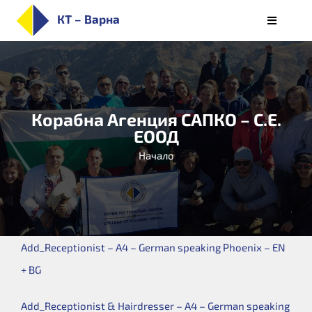
Skip
КТ – Варна
Toggle
to
Navigati
НАЧАЛО
content
ЗА КОЛЕЖА
ПРИЕМ
Корабна Агенция САПКО – С.Е.
СПЕЦИАЛНОСТИ
ЕООД
СТУДЕНТИ
Начало
ОБУЧЕНИЕ
КАРИЕРИ
АЛУМНИ/РЕАЛИЗАЦИЯ
Add_Receptionist – A4 – German speaking Phoenix – EN
БЮЛЕТИН
+ BG
Add_Receptionist & Hairdresser – A4 – German speaking