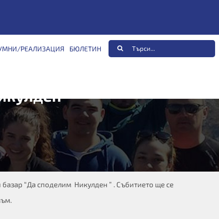
Търсене
УМНИ/РЕАЛИЗАЦИЯ
БЮЛЕТИН
...
икулден “
базар “Да споделим Никулден ” . Събитието ще се
зъм.