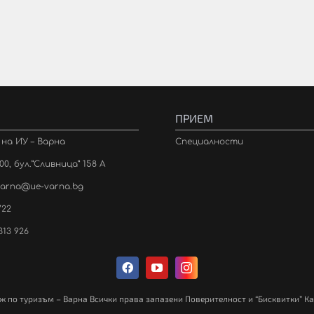
ПРИЕМ
с на ИУ – Варна
Специалности
0, бул.”Сливница” 158 А
varna@ue-varna.bg
722
313 926
ж по туризъм – Варна Всички права запазени Поверителност и “Бисквитки” Ка