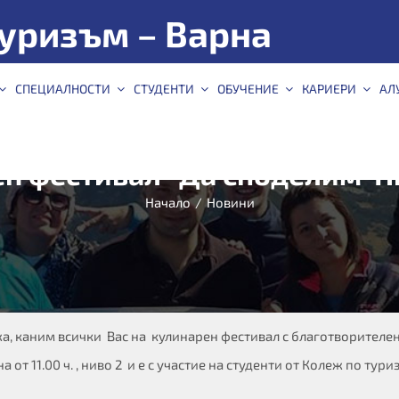
уризъм – Варна
СПЕЦИАЛНОСТИ
СТУДЕНТИ
ОБУЧЕНИЕ
КАРИЕРИ
АЛ
н фестивал “Да споделим Н
Начало
/
Новини
а, каним всички Вас на кулинарен фестивал с благотворителен 
от 11.00 ч. , ниво 2 и е с участие на студенти от Колеж по тури