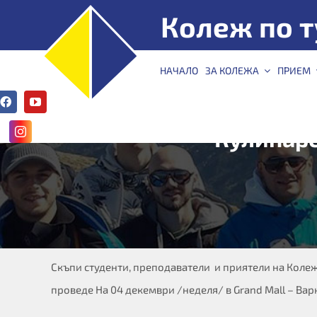
Skip
Колеж по т
to
content
КТ –
НАЧАЛО
ЗА КОЛЕЖА
ПРИЕМ
Варна
Кулинаре
Скъпи студенти, преподаватели и приятели на Колеж
проведе На 04 декември /неделя/ в Grand Mall – Варна 