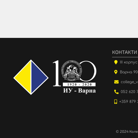
КОНТАКТИ
III корпу
Варна 900
college_
052 620 
+359 879 
© 2024 Коле