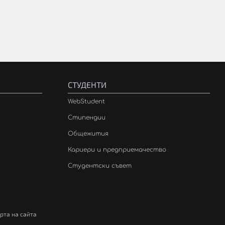
СТУДЕНТИ
WebStudent
Стипендии
Общежития
Кариери и предприемачество
Студентски съвет
рта на сайта