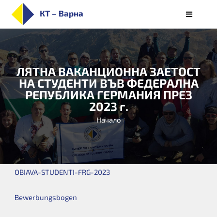
Skip
КТ – Варна
Toggle
to
Navigati
НАЧАЛО
content
ЗА КОЛЕЖА
ЛЯТНА ВАКАНЦИОННА ЗАЕТОСТ
ПРИЕМ
НА СТУДЕНТИ ВЪВ ФЕДЕРАЛНА
СПЕЦИАЛНОСТИ
РЕПУБЛИКА ГЕРМАНИЯ ПРЕЗ
2023 г.
СТУДЕНТИ
Начало
ОБУЧЕНИЕ
КАРИЕРИ
АЛУМНИ/РЕАЛИЗАЦИЯ
OBIAVA-STUDENTI-FRG-2023
БЮЛЕТИН
Bewerbungsbogen