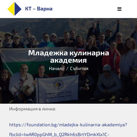
Skip
КТ – Варна
Toggle
to
Navigati
НАЧАЛО
content
ЗА КОЛЕЖА
ПРИЕМ
Младежка кулинарна
СПЕЦИАЛНОСТИ
академия
СТУДЕНТИ
Начало
/
Събития
ОБУЧЕНИЕ
КАРИЕРИ
АЛУМНИ/РЕАЛИЗАЦИЯ
Информация в линка:
БЮЛЕТИН
https://foundation.bg/mladejka-kulinarna-akademiya?
fbclid=IwAR0ppGhM_b_Q2Rkh6sBrtYDmkXlx1C-