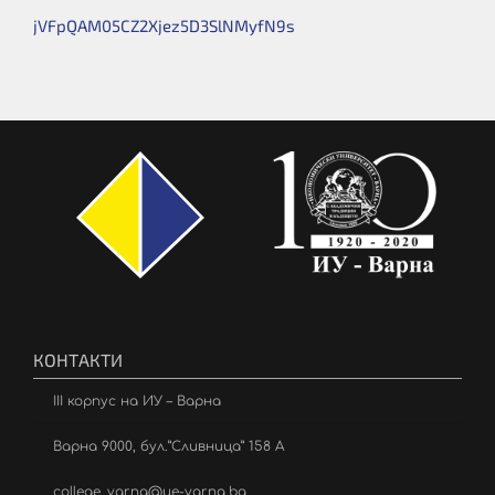
jVFpQAM05CZ2Xjez5D3SlNMyfN9s
КОНТАКТИ
III корпус на ИУ – Варна
Варна 9000, бул.”Сливница” 158 А
college_varna@ue-varna.bg