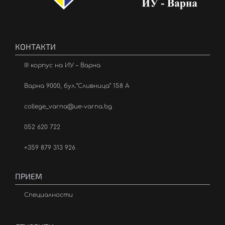
КОНТАКТИ
III корпус на ИУ – Варна
Варна 9000, бул.”Сливница” 158 А
college_varna@ue-varna.bg
052 620 722
+359 879 313 926
ПРИЕМ
Специалности