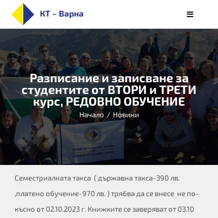
Skip
КТ – Варна
Toggle
to
Navigati
НАЧАЛО
content
ЗА КОЛЕЖА
ПРИЕМ
Разписание и записване за
студентите от ВТОРИ и ТРЕТИ
СПЕЦИАЛНОСТИ
курс, РЕДОВНО ОБУЧЕНИЕ
СТУДЕНТИ
Начало
/
Новини
ОБУЧЕНИЕ
КАРИЕРИ
АЛУМНИ/РЕАЛИЗАЦИЯ
БЮЛЕТИН
Семестриалната такса ( държавна такса-390 лв.
,платено обучение-970 лв. ) трябва да се внесе не по-
късно от 02.10.2023 г. Книжките се заверяват от 03.10