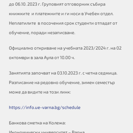
до 06.10. 2023 г. Груповият отговорник събира
книжките и платежните и ги носи в Учебен отдел.
Неплатилите в посочения срок студенти отпадат от
обучениe, поради незаписване.
Официално откриване на учебната 2023/2024 г. на 02
октомври в зала Аула от 10.00 ч.
Занятията започват на 03.10.2023 г. с четна седмица.
Разписание на редовно обучение, зимен семестър
може да видите на този линк:
https://info.ue-varna.bg/schedule
Банкова сметка на Колежа:
Икономически университет – Варна