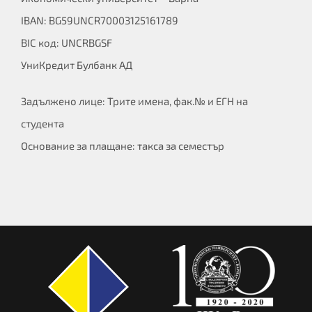
IBAN: BG59UNCR70003125161789
BIC код: UNCRBGSF
УниКредит Булбанк АД
Задължено лице: Трите имена, фак.№ и ЕГН на
студента
Основание за плащане: такса за семестър