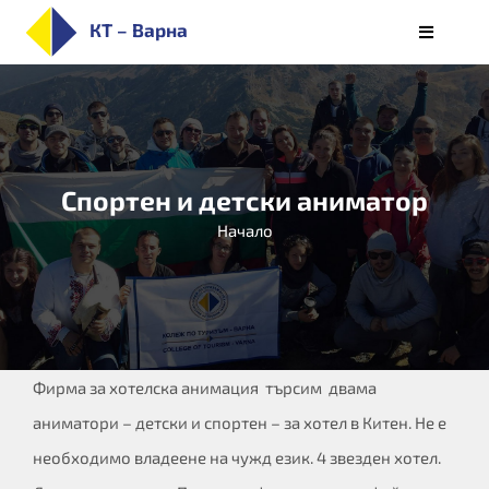
Skip
КТ – Варна
Toggle
to
Navigati
НАЧАЛО
content
ЗА КОЛЕЖА
ПРИЕМ
Спортен и детски аниматор
СПЕЦИАЛНОСТИ
Начало
СТУДЕНТИ
ОБУЧЕНИЕ
КАРИЕРИ
АЛУМНИ/РЕАЛИЗАЦИЯ
Фирма за хотелска анимация търсим двама
БЮЛЕТИН
аниматори – детски и спортен – за хотел в Китен. Не е
необходимо владеене на чужд език. 4 звезден хотел.