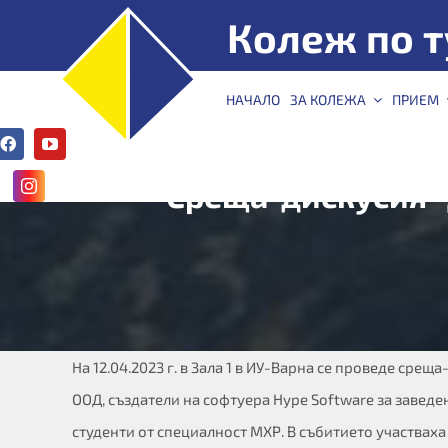
Skip
Колеж по т
to
content
КТ –
НАЧАЛО
ЗА КОЛЕЖА
ПРИЕМ
Варна
Среща-дискусия “
На 12.04.2023 г. в Зала 1 в ИУ-Варна се проведе ср
ООД, създатели на софтуера Hype Software за заведе
студенти от специалност МХР. В събитието участвах