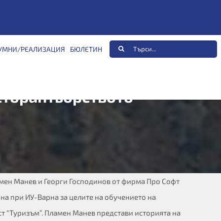
Търсене
УМНИ/РЕАЛИЗАЦИЯ
БЮЛЕТИН
...
сторантьорството”
ламен Манев и Георги Господинов от фирма Про Софт
рна при ИУ-Варна за целите на обучението на
ст “Туризъм”. Пламен Манев представи историята на