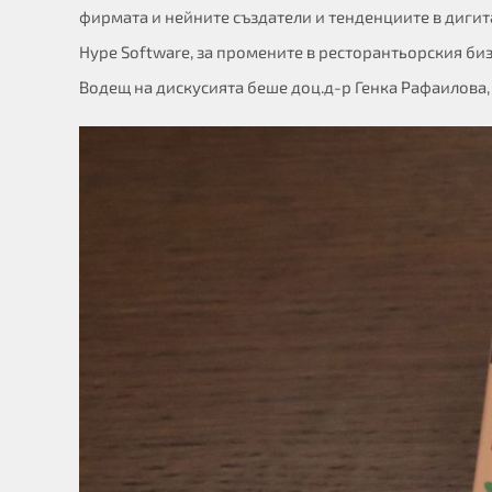
фирмата и нейните създатели и тенденциите в дигит
Hype Software, за промените в ресторантьорския би
Водещ на дискусията беше доц.д-р Генка Рафаилова,