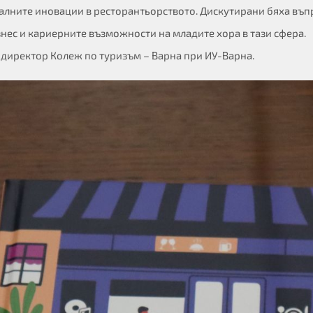
алните иновации в ресторантьорството. Дискутирани бяха въпр
знес и кариерните възможности на младите хора в тази сфера.
 директор Колеж по туризъм – Варна при ИУ-Варна.