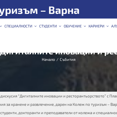
уризъм – Варна
СПЕЦИАЛНОСТИ
СТУДЕНТИ
ОБУЧЕНИЕ
КАРИЕРИ
АЛ
Дигиталните иновации и ре
Начало
/
Събития
еща-дискусия “Дигиталните иновации и ресторантьорството” с П
ния за хранене и развлечение, дарен на Колеж по туризъм – Ва
а студенти, докторанти и преподаватели от колежа и специално