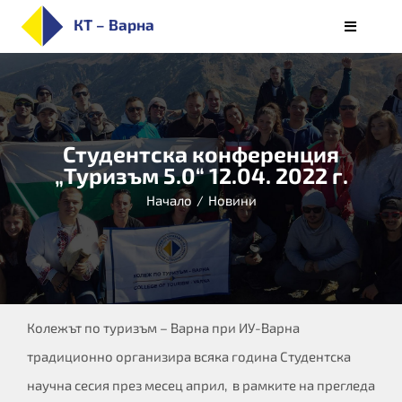
Skip
КТ – Варна
Toggle
to
Navigati
НАЧАЛО
content
ЗА КОЛЕЖА
ПРИЕМ
Студентска конференция
СПЕЦИАЛНОСТИ
„Туризъм 5.0“ 12.04. 2022 г.
СТУДЕНТИ
Начало
/
Новини
ОБУЧЕНИЕ
КАРИЕРИ
АЛУМНИ/РЕАЛИЗАЦИЯ
БЮЛЕТИН
Колежът по туризъм – Варна при ИУ-Варна
традиционно организира всяка година Студентска
научна сесия през месец април, в рамките на прегледа