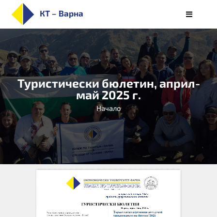
Skip
КТ – Варна
Toggle
to
Navigati
НАЧАЛО
content
ЗА КОЛЕЖА
ПРИЕМ
Туристически бюлетин, април-
СПЕЦИАЛНОСТИ
май 2025 г.
СТУДЕНТИ
Начало
ОБУЧЕНИЕ
КАРИЕРИ
АЛУМНИ/РЕАЛИЗАЦИЯ
БЮЛЕТИН