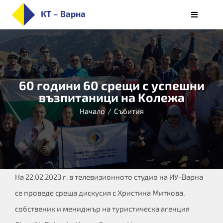
Skip
КТ – Варна
Toggle
to
Navigati
НАЧАЛО
content
ЗА КОЛЕЖА
ПРИЕМ
60 години 60 срещи с успешни
СПЕЦИАЛНОСТИ
възпитаници на Kолежа
СТУДЕНТИ
Начало
/
Събития
ОБУЧЕНИЕ
КАРИЕРИ
АЛУМНИ/РЕАЛИЗАЦИЯ
На 22.02.2023 г. в телевизионното студио на ИУ-Варна
БЮЛЕТИН
се проведе среща дискусия с Христина Миткова,
собственик и мениджър на туристическа агенция