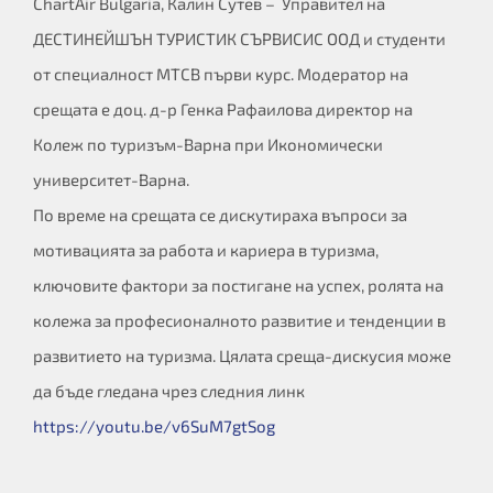
ChartAir Bulgaria, Калин Сутев – Управител на
ДЕСТИНЕЙШЪН ТУРИСТИК СЪРВИСИС ООД и студенти
от специалност МТСВ първи курс. Mодератор на
срещата е доц. д-р Генка Рафаилова директор на
Колеж по туризъм-Варна при Икономически
университет-Варна.
По време на срещата се дискутираха въпроси за
мотивацията за работа и кариера в туризма,
ключовите фактори за постигане на успех, ролята на
колежа за професионалното развитие и тенденции в
развитието на туризма. Цялата среща-дискусия може
да бъде гледана чрез следния линк
https://youtu.be/v6SuM7gtSog