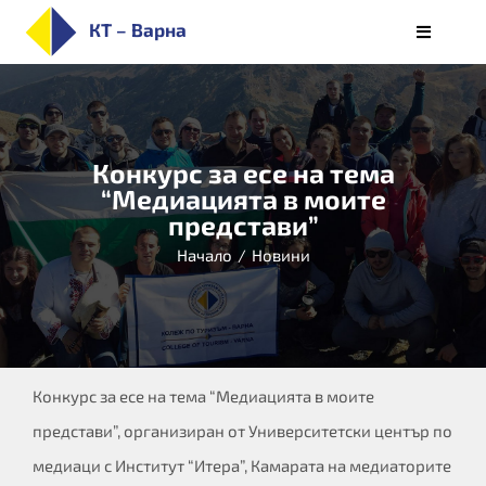
Skip
КТ – Варна
Toggle
to
Navigati
НАЧАЛО
content
ЗА КОЛЕЖА
ПРИЕМ
Конкурс за есе на тема
“Медиацията в моите
СПЕЦИАЛНОСТИ
представи”
СТУДЕНТИ
Начало
/
Новини
ОБУЧЕНИЕ
КАРИЕРИ
АЛУМНИ/РЕАЛИЗАЦИЯ
БЮЛЕТИН
Конкурс за есе на тема “Медиацията в моите
представи”, организиран от Университетски център по
медиаци с Институт “Итера”, Камарата на медиаторите